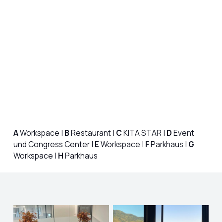
A
Workspace |
B
Restaurant |
C
KITA STAR |
D
Event
und Congress Center |
E
Workspace |
F
Parkhaus |
G
Workspace |
H
Parkhaus