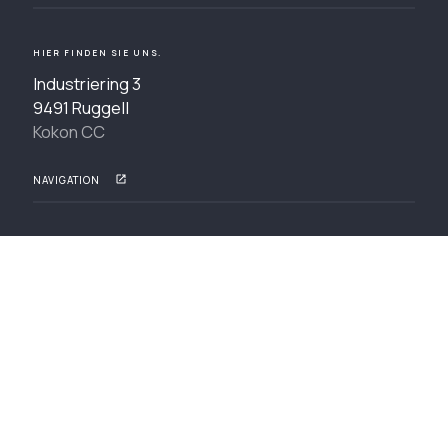
HIER FINDEN SIE UNS.
Industriering 3
9491 Ruggell
Kokon CC
NAVIGATION
VORNAME
NACHNAME