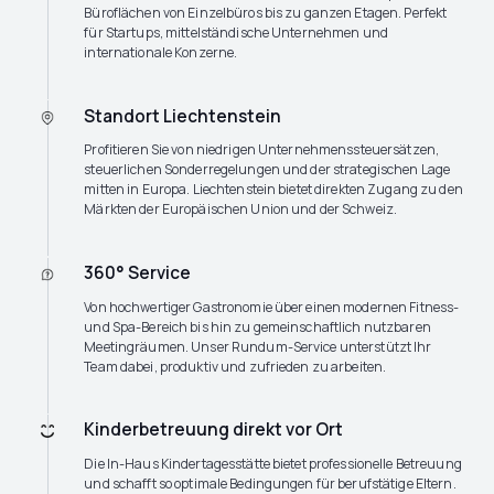
Büroflächen von Einzelbüros bis zu ganzen Etagen. Perfekt
für Startups, mittelständische Unternehmen und
internationale Konzerne.
Standort Liechtenstein
Profitieren Sie von niedrigen Unternehmenssteuersätzen,
steuerlichen Sonderregelungen und der strategischen Lage
mitten in Europa. Liechtenstein bietet direkten Zugang zu den
Märkten der Europäischen Union und der Schweiz.
360° Service
Von hochwertiger Gastronomie über einen modernen Fitness-
und Spa-Bereich bis hin zu gemeinschaftlich nutzbaren
Meetingräumen. Unser Rundum-Service unterstützt Ihr
Team dabei, produktiv und zufrieden zu arbeiten.
Kinderbetreuung direkt vor Ort
Die In-Haus Kindertagesstätte bietet professionelle Betreuung
und schafft so optimale Bedingungen für berufstätige Eltern.