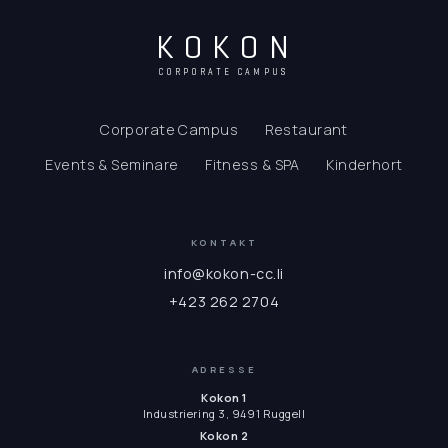
KOKON
CORPORATE CAMPUS
Corporate Campus
Restaurant
Events & Seminare
Fitness & SPA
Kinderhort
KONTAKT
info@kokon-cc.li
+423 262 2704
ADRESSE
Kokon 1
Industriering 3, 9491 Ruggell
Kokon 2