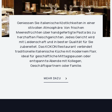
Geniessen Sie italienische Köstlichkeiten in einer
stilvollen Atmosphäre. Von frischen
Meeresfrüchten über handgefertigte Pasta bis zu
herzhaften Fleischgerichten. Jedes Gericht wird
mit Leidenschaft und in bester Qualität für Sie
zubereitet. Das KOKON Restaurant verbindet
traditionelle italienische Küche mit modernem Flair,
ideal für geschäftliche Mittagspausen oder
entspannte Abende mit Kollegen,
Geschäftspartnern oder Familie.
MEHR DAZU