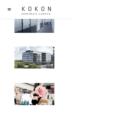
KOKON
Mietoptionen
CORPORATE CAMPUS
Von möblierten Einzelbüros bis
zu kompletten Stockwerken
Liechtenstein
Steuerfreundliche
Rahmenbedingungen für
Unternehmen in Liechtenstein
360° Service
Restaurants, SPA & Fitness, Kita,
Parkplätze und Post-Office
Service