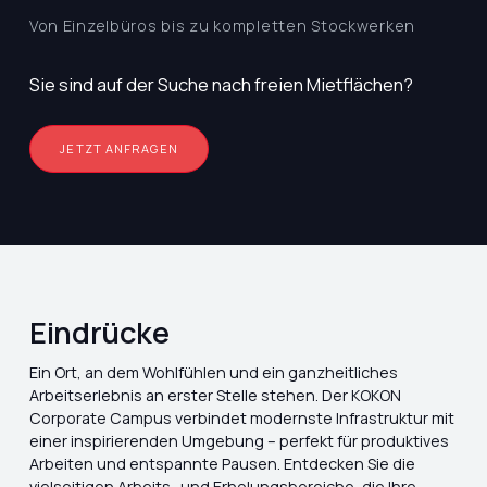
Von Einzelbüros bis zu kompletten Stockwerken
Sie sind auf der Suche nach freien Mietflächen?
JETZT ANFRAGEN
Eindrücke
Ein Ort, an dem Wohlfühlen und ein ganzheitliches
Arbeitserlebnis an erster Stelle stehen. Der KOKON
Corporate Campus verbindet modernste Infrastruktur mit
einer inspirierenden Umgebung – perfekt für produktives
Arbeiten und entspannte Pausen. Entdecken Sie die
vielseitigen Arbeits- und Erholungsbereiche, die Ihre